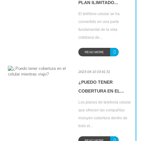
PLAN ILIMITADO...
El teléfono celular se ha
convertido en una parte
fundamental de la vida
cotidiana de...
READ MORE
2023-04-10 03:41:31
¿PUEDO TENER
COBERTURA EN EL...
Los planes de telefonía celular
que ofrecen las compañías
incluyen cobertura dentro de
todo el...
READ MORE