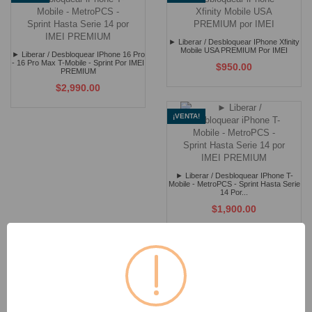
► Liberar / Desbloquear IPhone Xfinity
Mobile USA PREMIUM Por IMEI
► Liberar / Desbloquear IPhone 16 Pro
- 16 Pro Max T-Mobile - Sprint Por IMEI
$950.00
PREMIUM
$2,990.00
¡VENTA!
► Liberar / Desbloquear IPhone T-
Mobile - MetroPCS - Sprint Hasta Serie
14 Por...
$1,900.00
¡VENTA!
¡VENTA!
► Liberar / Desbloquear Samsung J7
► Liberar / Desbloquear Samsung J7
Star MetroPCS Por IMEI
Prime MetroPCS Por IMEI