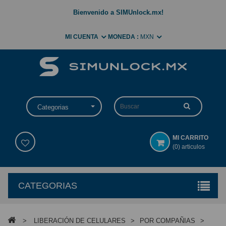
Bienvenido a SIMUnlock.mx!
MI CUENTA
MONEDA :
MXN
Categorias
MI CARRITO
(0) articulos
CATEGORIAS
>
LIBERACIÓN DE CELULARES
>
POR COMPAÑIAS
>