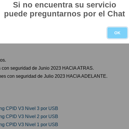
Si no encuentra su servicio
25M, A137F, A047M, SM-M135FU, SM-A826S, SM-A346M, S
F
puede preguntarnos por el Chat
 G996, G998, G9980, F707, F916, A725F, A725M, A736B, G
 A426U, A525F, A525M, A526B, A526D, A526U, A526W, A528B,
6B, A546U, A546V, G736U, A546E, X706B
OK
os.
es con seguridad de Junio 2023 HACIA ATRAS.
ones con seguridad de Julio 2023 HACIA ADELANTE.
ng CPID V3 Nivel 3 por USB
ng CPID V3 Nivel 2 por USB
ng CPID V3 Nivel 1 por USB