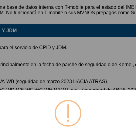
una base de datos interna con T-mobile para el estado del IMEI
JDM. No funcionará en T-mobile o sus MVNOS prepagos como Sim
 Y JDM
para el servicio de CPID y JDM.
ncipalmente en la fecha de parche de seguridad o de Kernel, e
n WA-WB (seguridad de marzo 2023 HACIA ATRAS)
ón WC-WD-WE-WF-WG-WH-WI-WJ, etc... (seguridad de ABRIL 
 por CPID:
M, A236U, A217M, A225M, A325M, A326U, A336B, A336E, A
70F, SM-G970F, G970U, G970W, G973F, G973U, G973W, G975
SM- N975F, SM-N975U, SM-N975W, SM-N9750, SM-N976U,