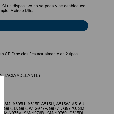
. Si un dispositivo no se paga y se desbloquea
ple, Metro o Ultra.
n CPID se clasifica actualmente en 2 tipos:
2023 HACIA ADELANTE)
336M, A505U, A515F, A515U, A515W, A516U,
F, G975U, G975W, G977P, G977T, G977U, SM-
 SM-N976V, SM-N976B, SM-N9760, S515DL,