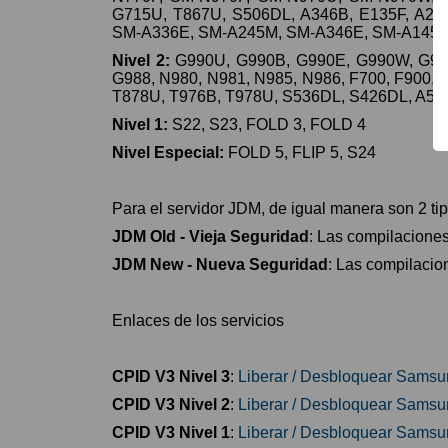
G715U, T867U, S506DL, A346B, E135F, A2
SM-A336E, SM-A245M, SM-A346E, SM-A145
Nivel 2:
G990U, G990B, G990E, G990W, G991,
G988, N980, N981, N985, N986, F700, F900,
T878U, T976B, T978U, S536DL, S426DL, A54
Nivel 1:
S22, S23, FOLD 3, FOLD 4
Nivel Especial:
FOLD 5, FLIP 5, S24
Para el servidor JDM, de igual manera son 2 tip
JDM Old - Vieja Seguridad
: Las compilacion
JDM New - Nueva Seguridad
: Las compilaci
Enlaces de los servicios
CPID V3 Nivel 3
:
Liberar / Desbloquear Samsu
CPID V3 Nivel 2
:
Liberar / Desbloquear Samsu
CPID V3 Nivel 1
:
Liberar / Desbloquear Samsu