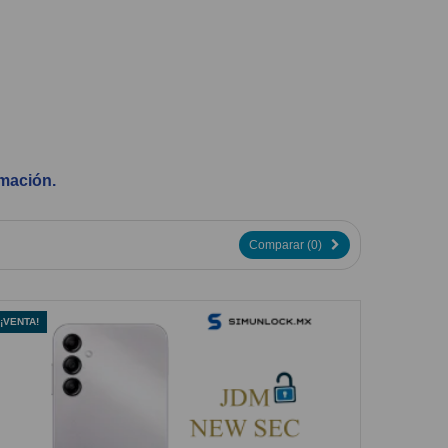
rmación.
Comparar (
0
)
¡VENTA!