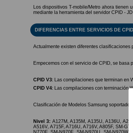
Los dispositivos T-mobile/Metro ahora tienen 
mediante la herramienta del servidor CPID - 
DIFERENCIAS ENTRE SERVICIOS DE CPID
Actualmente existen diferentes clasificaciones 
Empecemos con el servicio de CPID, se basa pri
CPID V3
: Las compilaciones que terminan e
CPID V4
: Las compilaciones con terminaci
Clasificación de Modelos Samsung soportados
Nivel 3:
A127M, A135M, A135U, A136U, A235
A516V, A715F, A716U, A716V, A805F, SM-G7
N770F, SM-N970F, SM-N970U, SM-N970W, 