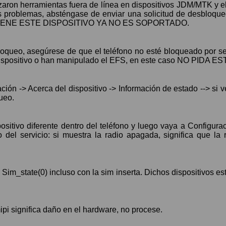
zaron herramientas fuera de línea en dispositivos JDM/MTK y el 
os problemas, absténgase de enviar una solicitud de desbloqu
NO ORDENE ESTE DISPOSITIVO YA NO ES SOPORTADO.
oqueo, asegúrese de que el teléfono no esté bloqueado por ser
el dispositivo o han manipulado el EFS, en este caso NO P
ción -> Acerca del dispositivo -> Información de estado --> si
ueo.
ositivo diferente dentro del teléfono y luego vaya a Configurac
o del servicio: si muestra la radio apagada, significa que l
Sim_state(0) incluso con la sim inserta. Dichos dispositivos 
mipi significa daño en el hardware, no procese.