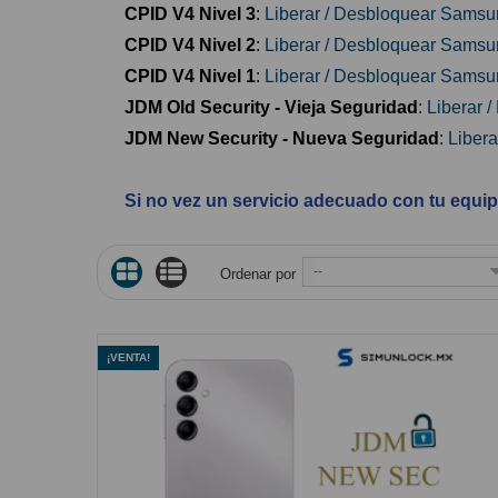
CPID V4 Nivel 3
:
Liberar / Desbloquear Samsu
CPID V4 Nivel 2
:
Liberar / Desbloquear Samsu
CPID V4 Nivel 1
:
Liberar / Desbloquear Samsu
JDM Old Security - Vieja Seguridad
:
Liberar 
JDM New Security - Nueva Seguridad
:
Liber
Si no vez un servicio adecuado con tu equi
--
Ordenar por
¡VENTA!