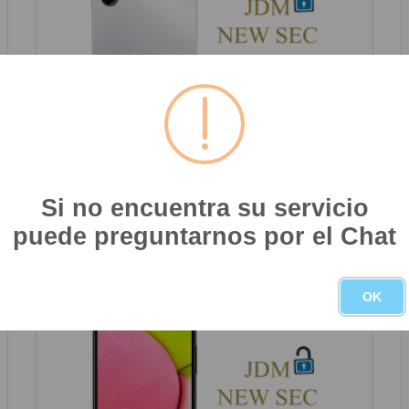
Si no encuentra su servicio
Liberar / Desbloquear Samsung A14 - A146u Cricket Por USB (JDM Nueva
Seguridad)
puede preguntarnos por el Chat
$650.00
OK
¡VENTA!