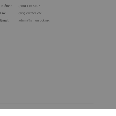
Teléfono:
(288) 115 5407
Fax:
(xxx) xxx xxx xxx
Email:
admin@simunlock.mx