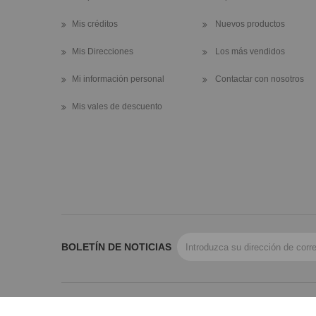
Mis créditos
Nuevos productos
Mis Direcciones
Los más vendidos
Mi información personal
Contactar con nosotros
Mis vales de descuento
BOLETÍN DE NOTICIAS