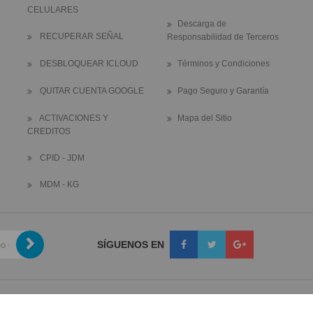
CELULARES
Descarga de
RECUPERAR SEÑAL
Responsabilidad de Terceros
DESBLOQUEAR ICLOUD
Términos y Condiciones
QUITAR CUENTA GOOGLE
Pago Seguro y Garantía
ACTIVACIONES Y
Mapa del Sitio
CREDITOS
CPID - JDM
MDM - KG
SÍGUENOS EN
Copyright
SIMUnlock.mx
. All Rights Reserved