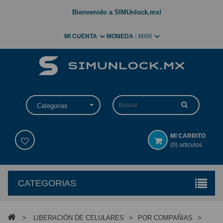
Bienvenido a SIMUnlock.mx!
MI CUENTA
MONEDA :
MXN
Categorias
MI CARRITO
(0) articulos
CATEGORIAS
>
LIBERACIÓN DE CELULARES
>
POR COMPAÑIAS
>