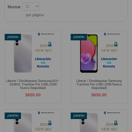
Mostrar
por página
¡VENTA!
¡VENTA!
Liberar / Desbloquear Samsung A14 -
Liberar / Desbloquear Samsung
S146VL Tracfone Por USB (JDM
Tracfone Por USB (JDM Nueva
Nueva Seguridad)
Seguridad)
$650.00
$650.00
¡VENTA!
¡VENTA!