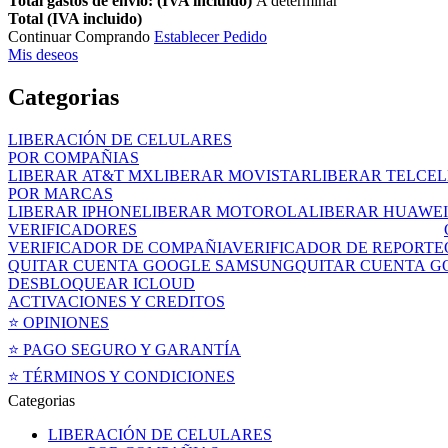
Total gastos de envío: (IVA incluido)
A determinar
Total (IVA incluido)
Continuar Comprando
Establecer Pedido
Mis deseos
Categorias
LIBERACIÓN DE CELULARES
POR COMPAÑIAS
LIBERAR AT&T MX
LIBERAR MOVISTAR
LIBERAR TELCEL
POR MARCAS
LIBERAR IPHONE
LIBERAR MOTOROLA
LIBERAR HUAWEI
VERIFICADORES
VERIFICADOR DE COMPAÑIA
VERIFICADOR DE REPORTE
QUITAR CUENTA GOOGLE SAMSUNG
QUITAR CUENTA 
DESBLOQUEAR ICLOUD
ACTIVACIONES Y CREDITOS
⭐ OPINIONES
⭐ PAGO SEGURO Y GARANTÍA
⭐ TÉRMINOS Y CONDICIONES
Categorias
LIBERACIÓN DE CELULARES