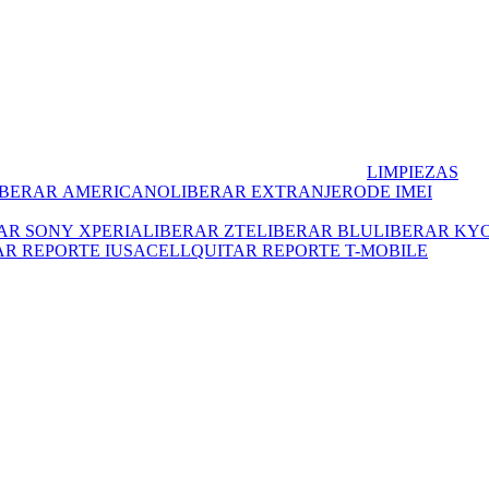
LIMPIEZAS
IBERAR AMERICANO
LIBERAR EXTRANJERO
DE IMEI
AR SONY XPERIA
LIBERAR ZTE
LIBERAR BLU
LIBERAR KY
AR REPORTE IUSACELL
QUITAR REPORTE T-MOBILE