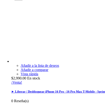
Añadir a la lista de deseos
Añadir a comparar
Vista rápida
$2,990.00
En stock
¡Venta!
► Liberar / Desbloquear iPhone 16 Pro - 16 Pro Max T-Mobile - Sp
0
Reseña(s)