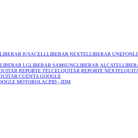
LIBERAR IUSACELL
LIBERAR NEXTEL
LIBERAR UNEFON
L
LIBERAR LG
LIBERAR SAMSUNG
LIBERAR ALCATEL
LIBER
QUITAR REPORTE TELCEL
QUITAR REPORTE NEXTEL
QUIT
QUITAR CUENTA GOOGLE
GOOGLE MOTOROLA
CPID - JDM