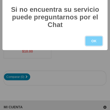
¡VENTA!
Si no encuentra su servicio
puede preguntarnos por el
Chat
OK
Verificador De Compañia E ICloud Para
IPhone
$10.00
Comparar (
0
)
MI CUENTA