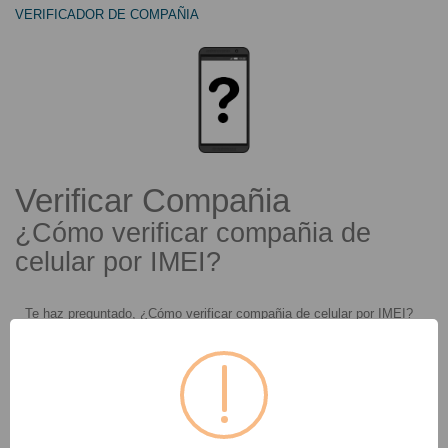
VERIFICADOR DE COMPAÑIA
VERIFICADOR DE COMPAÑIA
Verificar Compañia
¿Cómo verificar compañia de
celular por IMEI?
Te haz preguntado, ¿Cómo verificar compañia de celular por IMEI?
Aquí podrás verificar la compañia de tu celular utilizando el IMEI..
--
Comparar (
0
)
Ordenar por