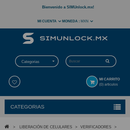
Bienvenido a SIMUnlock.mx!
MI CUENTA
MONEDA :
MXN
Categorias
MI CARRITO
(0) articulos
CATEGORIAS
>
LIBERACIÓN DE CELULARES
>
VERIFICADORES
>