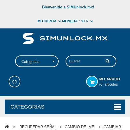
Bienvenido a SIMUnlock.mx!
MI CUENTA
MONEDA :
MXN
Categorias
MI CARRITO
(0) articulos
CATEGORIAS
>
RECUPERAR SEÑAL
>
CAMBIO DE IMEI
>
CAMBIAR