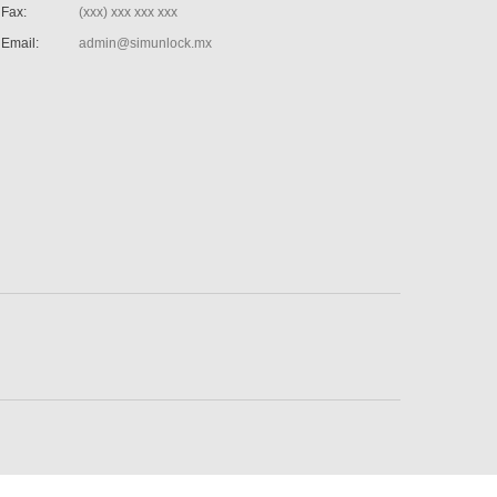
Fax:
(xxx) xxx xxx xxx
Email:
admin@simunlock.mx