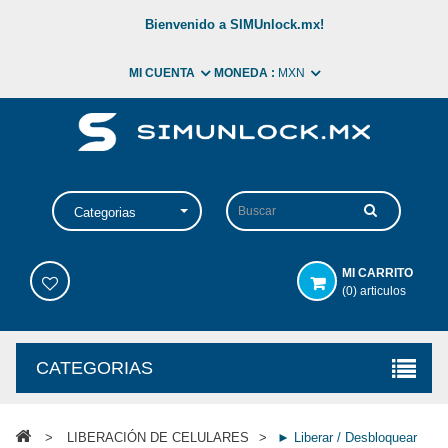
Bienvenido a SIMUnlock.mx!
MI CUENTA
MONEDA :
MXN
Categorias
MI CARRITO
(0) articulos
CATEGORIAS
>
LIBERACIÓN DE CELULARES
>
► Liberar / Desbloquear