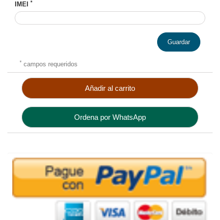
*
IMEI
Guardar
*
campos requeridos
Añadir al carrito
Ordena por WhatsApp