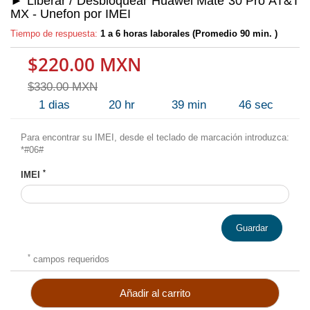
► Liberar / Desbloquear Huawei Mate 30 Pro AT&T
MX - Unefon por IMEI
Tiempo de respuesta:
1 a 6 horas laborales (Promedio 90 min. )
$220.00 MXN
$330.00 MXN
1
dias
20
hr
39
min
46
sec
Para encontrar su IMEI, desde el teclado de marcación introduzca:
*#06#
*
IMEI
Guardar
*
campos requeridos
Añadir al carrito