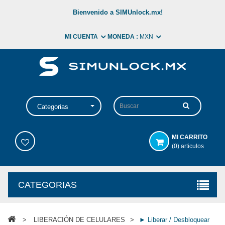
Bienvenido a SIMUnlock.mx!
MI CUENTA
MONEDA :
MXN
Categorias
MI CARRITO
(0) articulos
CATEGORIAS
>
LIBERACIÓN DE CELULARES
>
► Liberar / Desbloquear