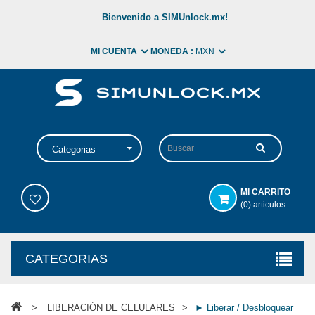
Bienvenido a SIMUnlock.mx!
MI CUENTA
MONEDA :
MXN
Categorias
MI CARRITO
(0) articulos
CATEGORIAS
>
LIBERACIÓN DE CELULARES
>
► Liberar / Desbloquear