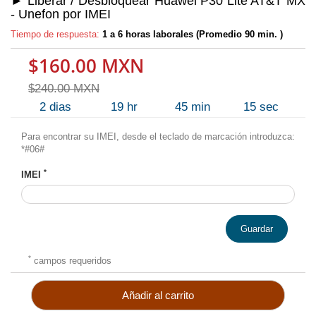
► Liberar / Desbloquear Huawei P30 Lite AT&T MX
- Unefon por IMEI
Tiempo de respuesta:
1 a 6 horas laborales (Promedio 90 min. )
$160.00 MXN
$240.00 MXN
2
dias
19
hr
45
min
15
sec
Para encontrar su IMEI, desde el teclado de marcación introduzca:
*#06#
*
IMEI
Guardar
*
campos requeridos
Añadir al carrito