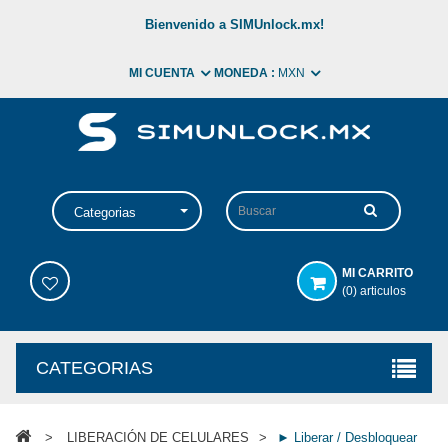
Bienvenido a SIMUnlock.mx!
MI CUENTA
MONEDA :
MXN
Categorias
MI CARRITO
(0) articulos
CATEGORIAS
>
LIBERACIÓN DE CELULARES
>
► Liberar / Desbloquear