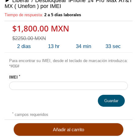
► Liberar / Desbloquear iPhone 14 Pro Max AT&T
MX ( Unefon ) por IMEI
Tiempo de respuesta:
2 a 5 días laborales
$1,800.00 MXN
$2250.00 MXN
2
dias
13
hr
34
min
33
sec
Para encontrar su IMEI, desde el teclado de marcación introduzca:
*#06#
*
IMEI
Guardar
*
campos requeridos
Añadir al carrito