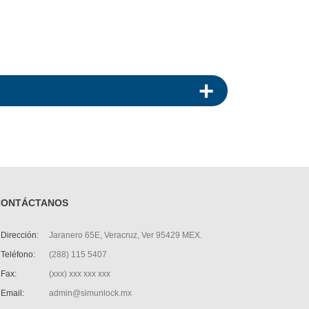
CONTÁCTANOS
Dirección:
Jaranero 65E, Veracruz, Ver 95429 MEX.
Teléfono:
(288) 115 5407
Fax:
(xxx) xxx xxx xxx
Email:
admin@simunlock.mx