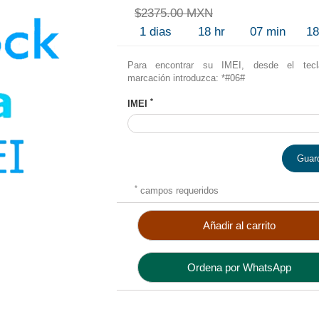
$2375.00 MXN
1
dias
18
hr
07
min
1
Para encontrar su IMEI, desde el tec
marcación introduzca: *#06#
*
IMEI
Guar
*
campos requeridos
Añadir al carrito
Ordena por WhatsApp