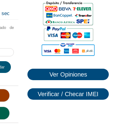
7
sec
lado de
dar
Ver Opiniones
Verificar / Checar IMEI