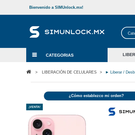
Bienvenido a SIMUnlock.mx!
Cat
LIBE
CATEGORIAS
>
LIBERACIÓN DE CELULARES
>
► Liberar / Desb
¿Cómo establezco mi orden?
¡VENTA!