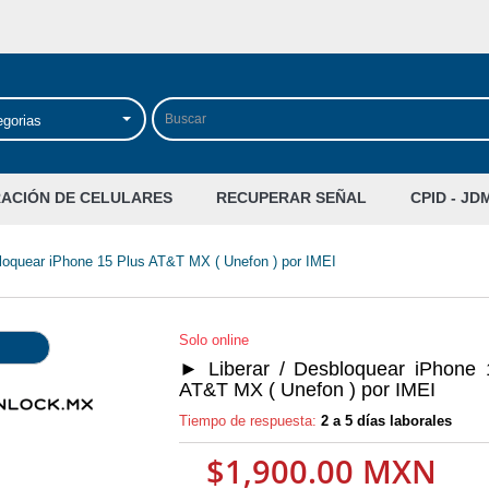
egorias
RACIÓN DE CELULARES
RECUPERAR SEÑAL
CPID - JD
loquear iPhone 15 Plus AT&T MX ( Unefon ) por IMEI
Solo online
► Liberar / Desbloquear iPhone 
AT&T MX ( Unefon ) por IMEI
Tiempo de respuesta:
2 a 5 días laborales
$1,900.00 MXN