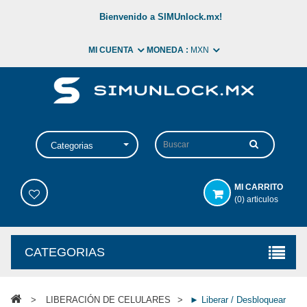
Bienvenido a SIMUnlock.mx!
MI CUENTA
MONEDA :
MXN
Categorias
MI CARRITO
(0) articulos
CATEGORIAS
>
LIBERACIÓN DE CELULARES
>
► Liberar / Desbloquear