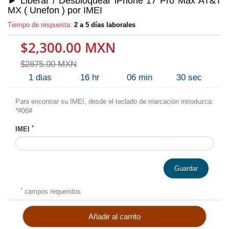
► Liberar / Desbloquear iPhone 17 Pro Max AT&T
MX ( Unefon ) por IMEI
Tiempo de respuesta:
2 a 5 días laborales
$2,300.00 MXN
$2875.00 MXN
1
dias
16
hr
06
min
30
sec
Para encontrar su IMEI, desde el teclado de marcación introduzca:
*#06#
*
IMEI
Guardar
*
campos requeridos
Añadir al carrito