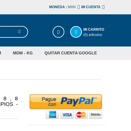
MONEDA :
MXN
MI CUENTA
MI CARRITO
(0) articulos
M
MDM - KG
QUITAR CUENTA GOOGLE
e 8 , 8
MPIOS -