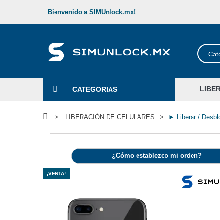
Bienvenido a SIMUnlock.mx!
Cat
LIBE
CATEGORIAS
>
LIBERACIÓN DE CELULARES
>
► Liberar / Desb
¿Cómo establezco mi orden?
¡VENTA!