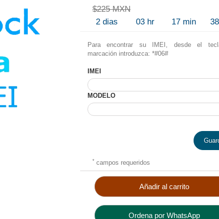
$225 MXN
2
dias
03
hr
17
min
3
Para encontrar su IMEI, desde el tec
marcación introduzca: *#06#
IMEI
MODELO
Guar
*
campos requeridos
Añadir al carrito
Ordena por WhatsApp