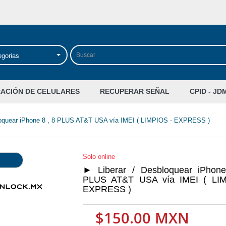
egorias
RACIÓN DE CELULARES
RECUPERAR SEÑAL
CPID - JD
loquear iPhone 8 , 8 PLUS AT&T USA vía IMEI ( LIMPIOS - EXPRESS )
Solo online
► Liberar / Desbloquear iPhon
PLUS AT&T USA vía IMEI ( LI
EXPRESS )
$150.00 MXN