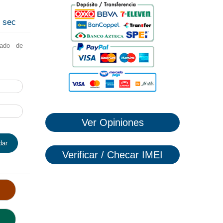
7
sec
lado de
Ver Opiniones
dar
Verificar / Checar IMEI