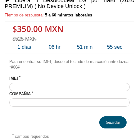
► Liberar / Desbloquear LG por IMEI (2020
PREMIUM) ( No Device Unlock )
Tiempo de respuesta:
5 a 60 minutos laborales
$350.00 MXN
$525 MXN
1
dias
06
hr
51
min
55
sec
Para encontrar su IMEI, desde el teclado de marcación introduzca:
*#06#
*
IMEI
*
COMPAÑIA
Guardar
*
campos requeridos