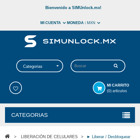
Bienvenido a SIMUnlock.mx!
MI CUENTA
MONEDA :
MXN
Categorias
MI CARRITO
(0) articulos
CATEGORIAS
>
LIBERACIÓN DE CELULARES
>
► Liberar / Desbloquear