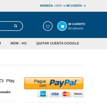
MONEDA :
MXN
MI CUENTA
MI CARRITO
(0) articulos
M
MDM - KG
QUITAR CUENTA GOOGLE
Z3 Play
romedio