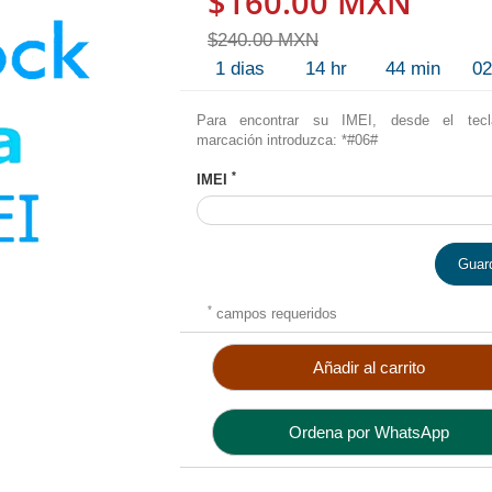
$160.00 MXN
$240.00 MXN
1
dias
14
hr
44
min
0
Para encontrar su IMEI, desde el tec
marcación introduzca: *#06#
*
IMEI
Guar
*
campos requeridos
Añadir al carrito
Ordena por WhatsApp