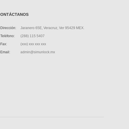
CONTÁCTANOS
Dirección:
Jaranero 65E, Veracruz, Ver 95429 MEX.
Teléfono:
(288) 115 5407
Fax:
(xxx) xxx xxx xxx
Email:
admin@simunlock.mx