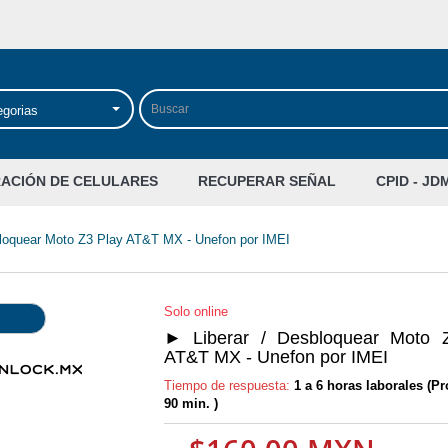
egorias
RACIÓN DE CELULARES
RECUPERAR SEÑAL
CPID - JD
bloquear Moto Z3 Play AT&T MX - Unefon por IMEI
Solo online
► Liberar / Desbloquear Moto 
AT&T MX - Unefon por IMEI
Tiempo de respuesta:
1 a 6 horas laborales (P
90 min. )