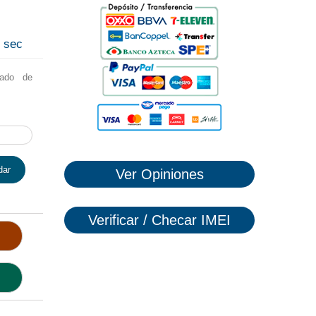
1
sec
lado de
dar
Ver Opiniones
Verificar / Checar IMEI