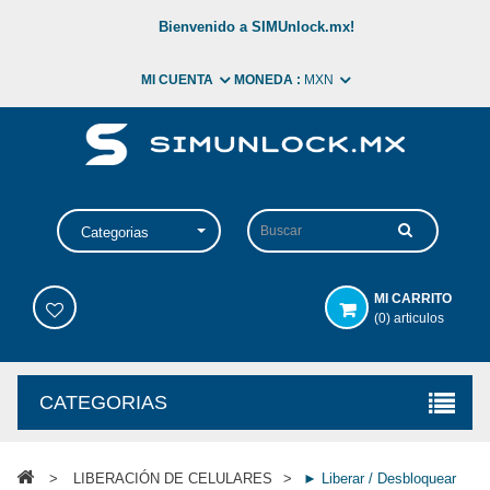
Bienvenido a SIMUnlock.mx!
MI CUENTA
MONEDA :
MXN
Categorias
MI CARRITO
(0) articulos
CATEGORIAS
>
LIBERACIÓN DE CELULARES
>
► Liberar / Desbloquear