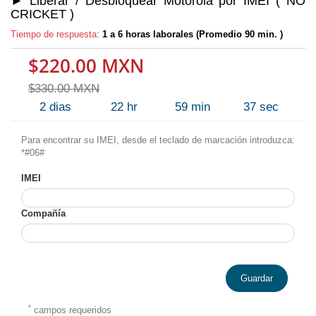
► Liberar / Desbloquear Motorola por IMEI ( NO
CRICKET )
Tiempo de respuesta:
1 a 6 horas laborales (Promedio 90 min. )
$220.00 MXN
$330.00 MXN
2
dias
22
hr
59
min
37
sec
Para encontrar su IMEI, desde el teclado de marcación introduzca:
*#06#
IMEI
Compañía
Guardar
*
campos requeridos