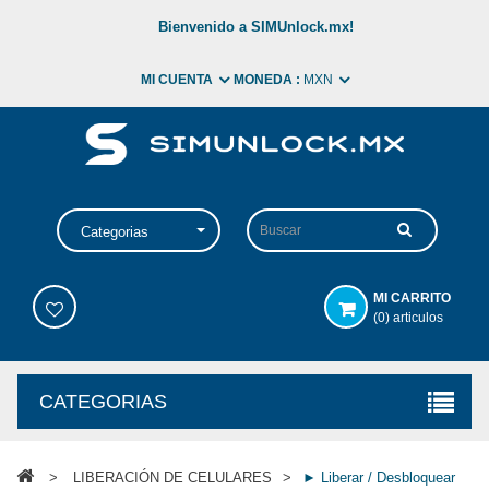
Bienvenido a SIMUnlock.mx!
MI CUENTA
MONEDA :
MXN
Categorias
MI CARRITO
(0) articulos
CATEGORIAS
>
LIBERACIÓN DE CELULARES
>
► Liberar / Desbloquear