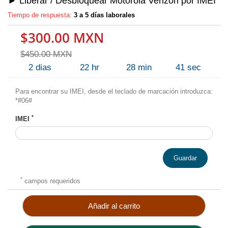
► Liberar / Desbloquear Motorola Verizon por IMEI
Tiempo de respuesta:
3 a 5 días laborales
$300.00 MXN
$450.00 MXN
2
dias
22
hr
28
min
41
sec
Para encontrar su IMEI, desde el teclado de marcación introduzca:
*#06#
*
IMEI
Guardar
*
campos requeridos
Añadir al carrito