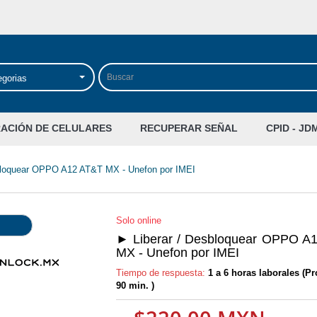
egorias
RACIÓN DE CELULARES
RECUPERAR SEÑAL
CPID - JD
bloquear OPPO A12 AT&T MX - Unefon por IMEI
Solo online
► Liberar / Desbloquear OPPO A
MX - Unefon por IMEI
Tiempo de respuesta:
1 a 6 horas laborales (P
90 min. )