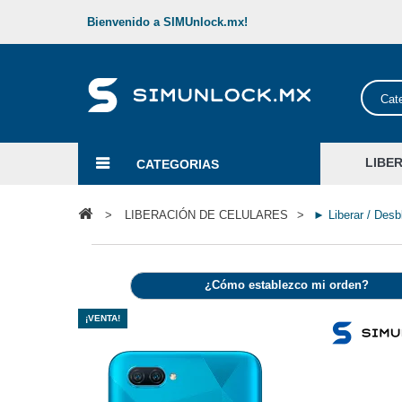
Bienvenido a SIMUnlock.mx!
Cat
LIBE
CATEGORIAS
>
LIBERACIÓN DE CELULARES
>
► Liberar / Des
¿Cómo establezco mi orden?
¡VENTA!