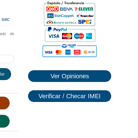
1
sec
lado de
dar
Ver Opiniones
Verificar / Checar IMEI