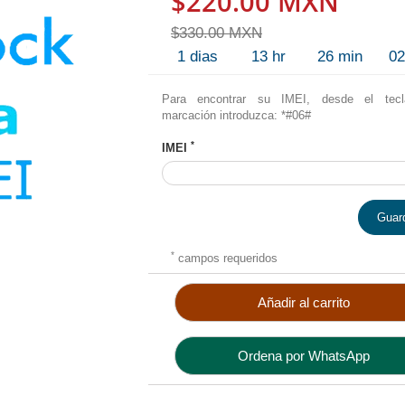
$220.00 MXN
$330.00 MXN
1
dias
13
hr
26
min
0
Para encontrar su IMEI, desde el tec
marcación introduzca: *#06#
*
IMEI
Guar
*
campos requeridos
Añadir al carrito
Ordena por WhatsApp