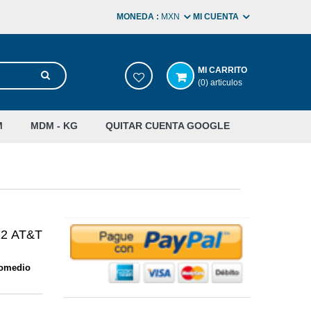
MONEDA :
MXN
MI CUENTA
MI CARRITO
(0) articulos
M
MDM - KG
QUITAR CUENTA GOOGLE
12 AT&T
romedio