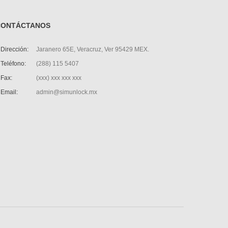
CONTÁCTANOS
Dirección:
Jaranero 65E, Veracruz, Ver 95429 MEX.
Teléfono:
(288) 115 5407
Fax:
(xxx) xxx xxx xxx
Email:
admin@simunlock.mx