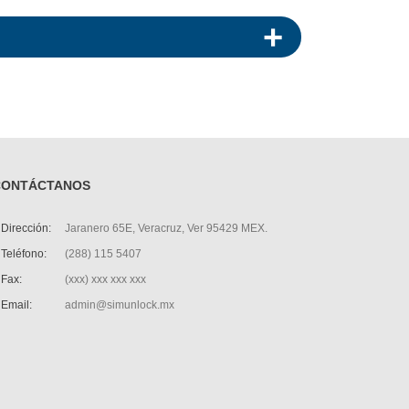
CONTÁCTANOS
Dirección:
Jaranero 65E, Veracruz, Ver 95429 MEX.
Teléfono:
(288) 115 5407
Fax:
(xxx) xxx xxx xxx
Email:
admin@simunlock.mx