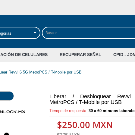
egorias
RACIÓN DE CELULARES
RECUPERAR SEÑAL
CPID - JD
quear Revvl 6 5G MetroPCS / T-Mobile por USB
Liberar / Desbloquear Revv
MetroPCS / T-Mobile por USB
Tiempo de respuesta:
30 a 60 minutos laborale
$250.00 MXN