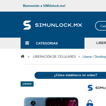
Bienvenido a SIMUnlock.mx!
Cat
LIBE
CATEGORIAS
>
LIBERACIÓN DE CELULARES
>
Liberar / Desblo
¿Cómo establezco mi orden?
¡VENTA!