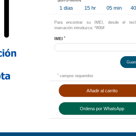
$375 MXN
1
dias
15
hr
05
min
3
Para encontrar su IMEI, desde el tec
marcación introduzca: *#06#
*
IMEI
Guar
*
campos requeridos
Añadir al carrito
Ordena por WhatsApp