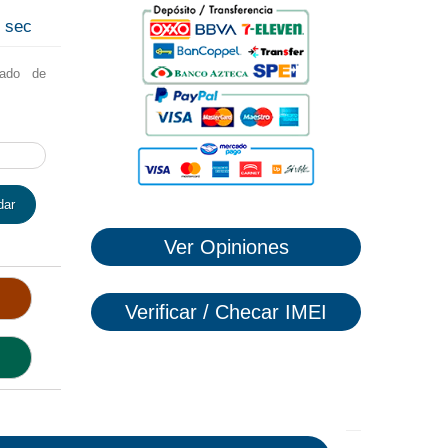
9
sec
lado de
dar
Ver Opiniones
Verificar / Checar IMEI