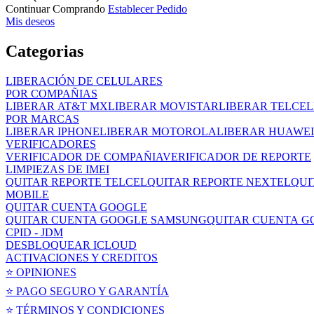
Continuar Comprando
Establecer Pedido
Mis deseos
Categorias
LIBERACIÓN DE CELULARES
POR COMPAÑIAS
LIBERAR AT&T MX
LIBERAR MOVISTAR
LIBERAR TELCEL
POR MARCAS
LIBERAR IPHONE
LIBERAR MOTOROLA
LIBERAR HUAWEI
VERIFICADORES
VERIFICADOR DE COMPAÑIA
VERIFICADOR DE REPORTE
LIMPIEZAS DE IMEI
QUITAR REPORTE TELCEL
QUITAR REPORTE NEXTEL
QUI
MOBILE
QUITAR CUENTA GOOGLE
QUITAR CUENTA GOOGLE SAMSUNG
QUITAR CUENTA 
CPID - JDM
DESBLOQUEAR ICLOUD
ACTIVACIONES Y CREDITOS
⭐ OPINIONES
⭐ PAGO SEGURO Y GARANTÍA
⭐ TÉRMINOS Y CONDICIONES