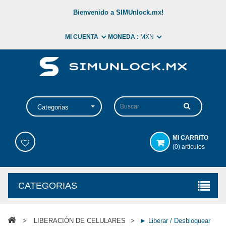
Bienvenido a SIMUnlock.mx!
MI CUENTA
MONEDA :
MXN
Categorias
MI CARRITO
(0) articulos
CATEGORIAS
>
LIBERACIÓN DE CELULARES
>
► Liberar / Desbloquear