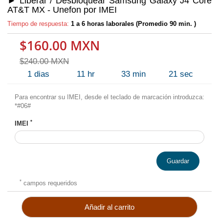
► Liberar / Desbloquear Samsung Galaxy J4 Core
AT&T MX - Unefon por IMEI
Tiempo de respuesta:
1 a 6 horas laborales (Promedio 90 min. )
$160.00 MXN
$240.00 MXN
1
dias
11
hr
33
min
21
sec
Para encontrar su IMEI, desde el teclado de marcación introduzca:
*#06#
*
IMEI
Guardar
*
campos requeridos
Añadir al carrito