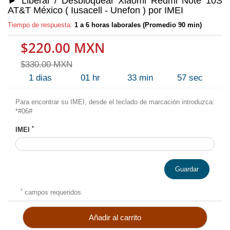
► Liberar / Desbloquear Xiaomi Redmi Note 10S
AT&T México ( Iusacell - Unefon ) por IMEI
Tiempo de respuesta:
1 a 6 horas laborales (Promedio 90 min)
$220.00 MXN
$330.00 MXN
1
dias
01
hr
33
min
57
sec
Para encontrar su IMEI, desde el teclado de marcación introduzca:
*#06#
*
IMEI
Guardar
*
campos requeridos
Añadir al carrito