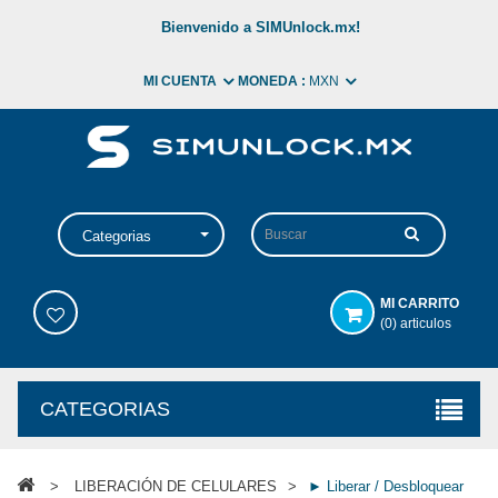
Bienvenido a SIMUnlock.mx!
MI CUENTA
MONEDA :
MXN
Categorias
MI CARRITO
(0) articulos
CATEGORIAS
>
LIBERACIÓN DE CELULARES
>
► Liberar / Desbloquear