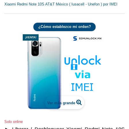
Xiaomi Redmi Note 10S AT&T México ( Iusacell - Unefon ) por IMEI
¿Cómo establezco mi orden?
¡VENTA!
Ver más grande
Solo online