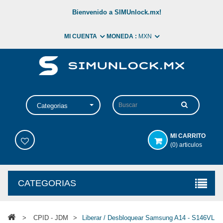
Bienvenido a SIMUnlock.mx!
MI CUENTA
MONEDA :
MXN
Categorias
MI CARRITO
(0) articulos
CATEGORIAS
>
CPID - JDM
>
Liberar / Desbloquear Samsung A14 - S146VL