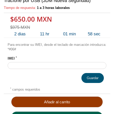
Tracfone por USB (JDM Nueva Seguridad)
Tiempo de respuesta:
1 a 3 horas laborales
$650.00 MXN
$975 MXN
2
dias
11
hr
01
min
57
sec
Para encontrar su IMEI, desde el teclado de marcación introduzca:
*#06#
*
IMEI
Guardar
*
campos requeridos
Añadir al carrito