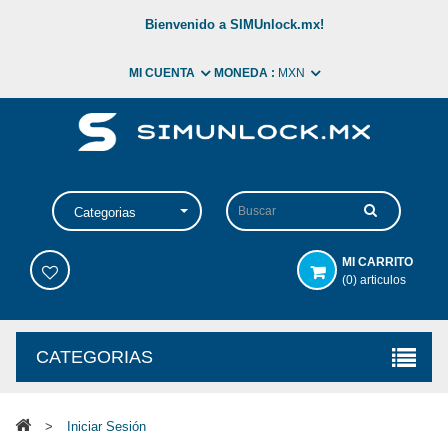
Bienvenido a SIMUnlock.mx!
MI CUENTA
MONEDA :
MXN
Categorias
MI CARRITO
(0) articulos
CATEGORIAS
>
Iniciar Sesión