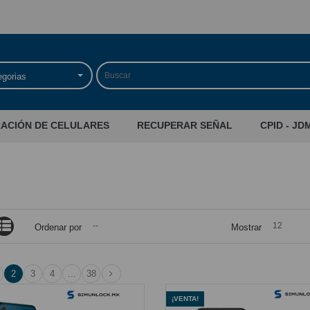
egorias
RACIÓN DE CELULARES
RECUPERAR SEÑAL
CPID - JD
--
12
Ordenar por
Mostrar
2
3
4
...
38
¡VENTA!