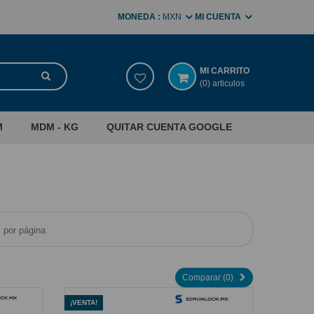
MONEDA :
MXN
MI CUENTA
MI CARRITO
(0) articulos
M
MDM - KG
QUITAR CUENTA GOOGLE
por página
Comparar (
0
)
¡VENTA!