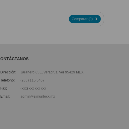
Comparar (
0
)
CONTÁCTANOS
Dirección:
Jaranero 65E, Veracruz, Ver 95429 MEX.
Teléfono:
(288) 115 5407
Fax:
(xxx) xxx xxx xxx
Email:
admin@simunlock.mx