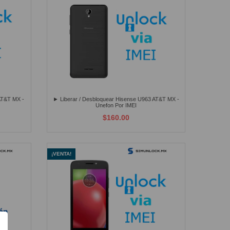
AT&T MX -
► Liberar / Desbloquear Hisense U963 AT&T MX -
Unefon Por IMEI
$160.00
¡VENTA!