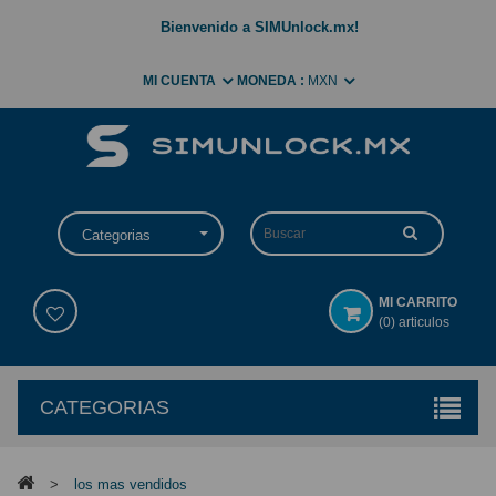
Bienvenido a SIMUnlock.mx!
MI CUENTA
MONEDA :
MXN
Categorias
MI CARRITO
(0) articulos
CATEGORIAS
>
los mas vendidos