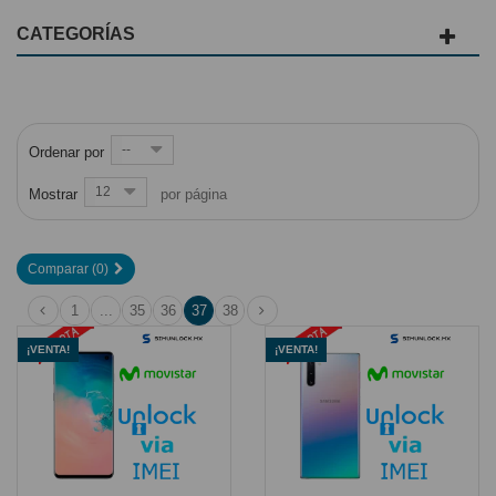
CATEGORÍAS
--
Ordenar por
12
Mostrar
por página
Comparar (
0
)
1
...
35
36
37
38
¡VENTA!
¡VENTA!