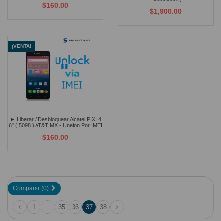
$160.00
$1,900.00
¡VENTA!
► Liberar / Desbloquear Alcatel PIXI 4
6" ( 5098 ) AT&T MX - Unefon Por IMEI
$160.00
Comparar (
0
)
1
...
35
36
37
38