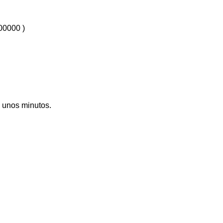
00000 )
á unos minutos.