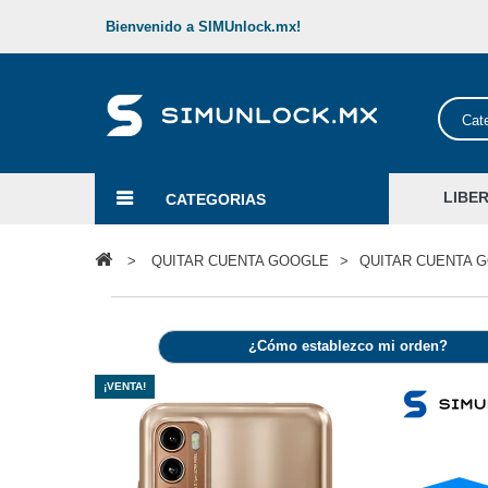
Bienvenido a SIMUnlock.mx!
Cat
LIBE
CATEGORIAS
>
QUITAR CUENTA GOOGLE
>
QUITAR CUENTA 
¿Cómo establezco mi orden?
¡VENTA!