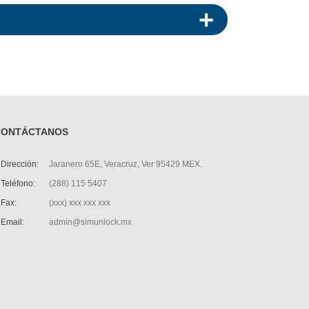
CONTÁCTANOS
Dirección:
Jaranero 65E, Veracruz, Ver 95429 MEX.
Teléfono:
(288) 115 5407
Fax:
(xxx) xxx xxx xxx
Email:
admin@simunlock.mx