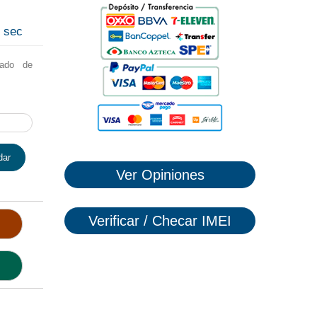
1
sec
lado de
dar
Ver Opiniones
Verificar / Checar IMEI