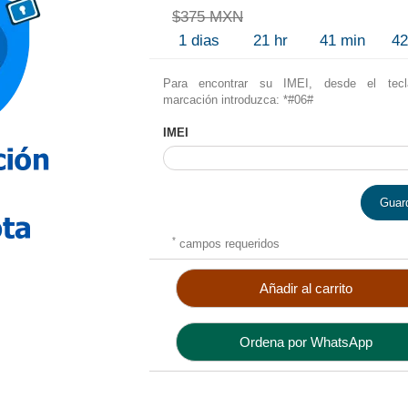
$375 MXN
1
dias
21
hr
41
min
4
Para encontrar su IMEI, desde el tec
marcación introduzca: *#06#
IMEI
Guar
*
campos requeridos
Añadir al carrito
Ordena por WhatsApp