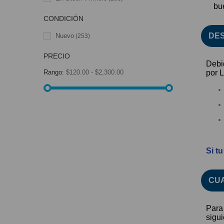
bu
CONDICIÓN
DES
Nuevo
(253)
PRECIO
Debi
Rango:
$120.00 - $2,300.00
por L
Si t
CUA
Para
sigui