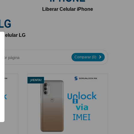
Liberar Celular iPhone
r Celular LG
Comparar (
0
)
por página
¡VENTA!