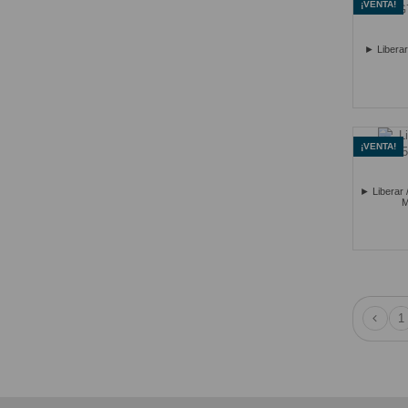
¡VENTA!
► Liberar
¡VENTA!
► Liberar 
M
1