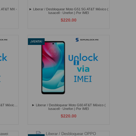
1 AT&T MX -
► Liberar / Desbloquear Moto G51 5G AT&T México (
Iusacell - Unefon ) Por IMEI
$220.00
¡VENTA!
T&T México (
► Liberar / Desbloquear Moto G60 AT&T México (
Iusacell - Unefon ) Por IMEI
$220.00