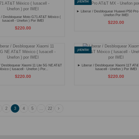
¡VENTA!
► Liberar / Desbloquear Huawei P50 Pr
Unefon Por IMEI
 / Desbloquear Moto G71 AT&T México (
Iusacell - Unefon ) Por IMEI
$220.00
$220.00
¡VENTA!
/ Desbloquear Xiaomi 11 Lite 5G NE AT&T
► Liberar / Desbloquear Xiaomi 11T AT&
éxico ( Iusacell - Unefon ) Por...
Iusacell - Unefon ) Por IMEI
$220.00
$220.00
2
3
4
5
...
22