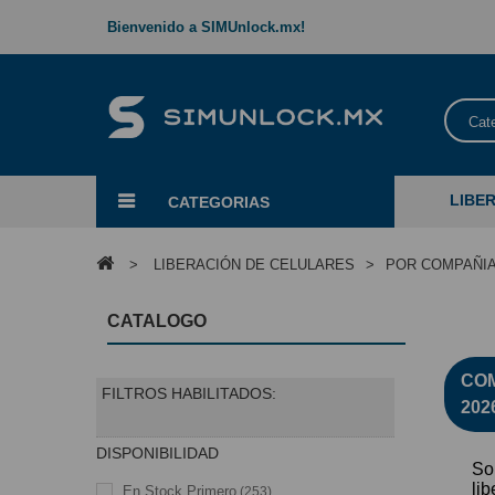
Bienvenido a SIMUnlock.mx!
Cat
LIBE
CATEGORIAS
>
LIBERACIÓN DE CELULARES
>
POR COMPAÑI
LI
CATALOGO
COM
FILTROS HABILITADOS:
202
DISPONIBILIDAD
So
li
En Stock Primero
(253)