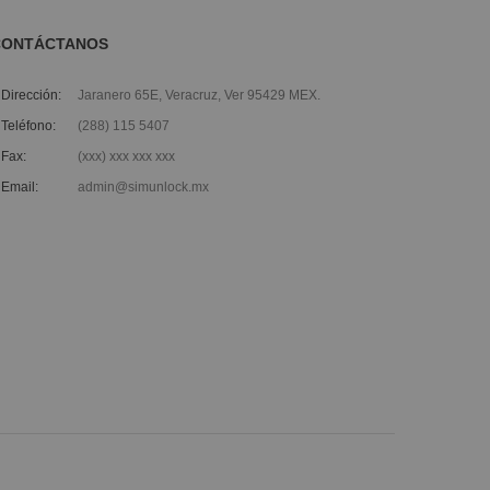
CONTÁCTANOS
Dirección:
Jaranero 65E, Veracruz, Ver 95429 MEX.
Teléfono:
(288) 115 5407
Fax:
(xxx) xxx xxx xxx
Email:
admin@simunlock.mx