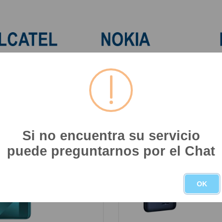
ar Celular Alcatel
Liberar Celular Nokia
Libera
--
12
Ordenar por
Mostrar
Si no encuentra su servicio
¡VENTA!
puede preguntarnos por el Chat
OK